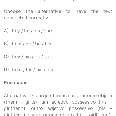
Choose the alternative to have the text
completed correctly.
A) they / he / his / she
B) them / he / he / her
C) they / his / he / she
D) them / his / his / her
Resolução
Alternativa D, porque temos um pronome objeto
(them – gifts), um adjetivo possessivo (his –
girlfriend), outro adjetivo possessivo (his –
girlfriend) e um pronome objeto (her – girlfriend).