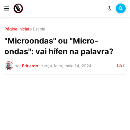
Página inicial
Escola
"Microondas" ou "Micro-
ondas": vai hífen na palavra?
0
por
Eduardo
-
terça-feira, maio 14, 2024