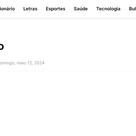
ionário
Letras
Esportes
Saúde
Tecnologia
Bu
a
o
omingo, maio 12, 2024