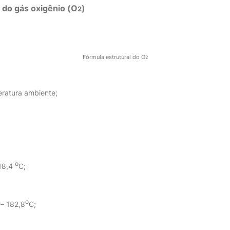
s do gás oxigênio (O
)
2
Fórmula estrutural do O
2
eratura ambiente;
o
218,4
C;
o
 – 182,8
C;