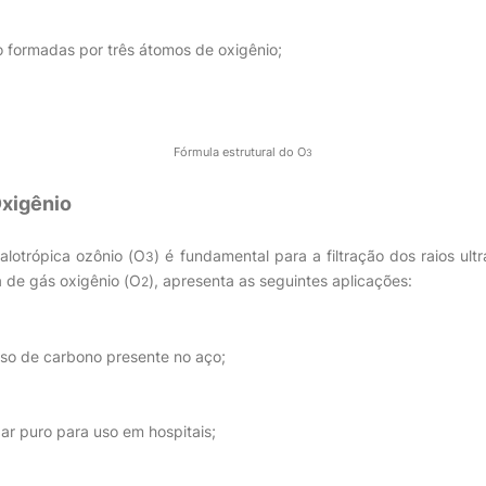
 formadas por três átomos de oxigênio;
Fórmula estrutural do O
3
Oxigênio
alotrópica ozônio (O
) é fundamental para a filtração dos raios ult
3
a de gás oxigênio (O
), apresenta as seguintes aplicações:
2
o de carbono presente no aço;
ar puro para uso em hospitais;