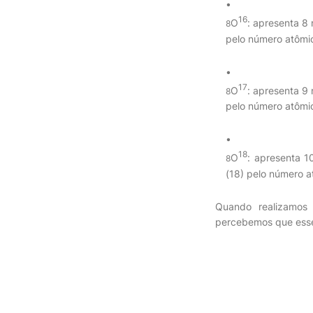
16
O
: apresenta 8
8
pelo número atômic
17
O
: apresenta 9
8
pelo número atômic
18
O
: apresenta 1
8
(18) pelo número a
Quando realizamos 
percebemos que esse 