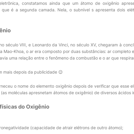
eletrônica, constatamos ainda que um átomo de oxigênio aprese
 que é a segunda camada. Nela, o subnível s apresenta dois elétr
gênio
o século VIII, e Leonardo da Vinci, no século XV, chegaram à conc
a Mao-Khoa, o ar era composto por duas substâncias: ar completo e
avia uma relação entre o fenômeno da combustão e o ar que respir
 mais depois da publicidade 😉
orneceu o nome do elemento oxigênio depois de verificar que esse e
(as moléculas apresnetam átomos de oxigênio) de diversos ácidos i
físicas do Oxigênio
tronegatividade (capacidade de atrair elétrons de outro átomo);