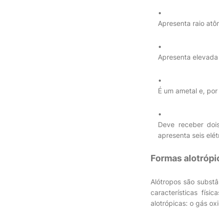
Apresenta raio at
Apresenta elevada 
É um ametal e, por
Deve receber dois
apresenta seis elé
Formas alotrópi
Alótropos são substâ
características fís
alotrópicas: o gás ox