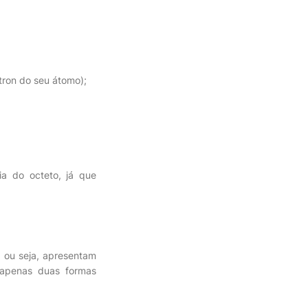
tron do seu átomo);
ia do octeto, já que
, ou seja, apresentam
s apenas duas formas