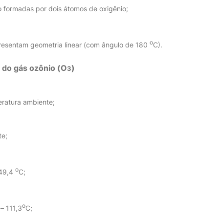
 formadas por dois átomos de oxigênio;
o
resentam geometria linear (com ângulo de 180
C).
s do gás ozônio (O
)
3
eratura ambiente;
te;
o
249,4
C;
o
– 111,3
C;