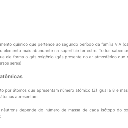
mento químico que pertence ao segundo período da família VIA (ca
do elemento mais abundante na superfície terrestre. Todos sabemos
ue ele forma o gás oxigênio (gás presente no ar atmosférico que 
rsos seres).
 atômicas
to por átomos que apresentam número atômico (Z) igual a 8 e mass
s átomos apresentam:
êutrons depende do número de massa de cada isótopo do oxi
: