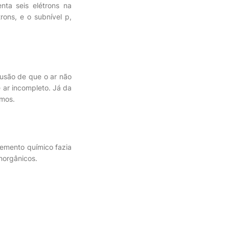
nta seis elétrons na
ons, e o subnível p,
lusão de que o ar não
 ar incompleto. Já da
amos.
lemento químico fazia
norgânicos.