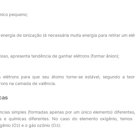
ômico pequeno;
energia de ionização (é necessária muita energia para retirar um elé
 isso, apresenta tendência de ganhar elétrons (formar ânion);
 elétrons para que seu átomo torne-se estável, segundo a teor
trons na camada de valência.
cas
ncias simples (formadas apenas por um único elemento) diferentes
icas e químicas diferentes. No caso do elemento oxigênio, temo
igênio (O
) e o gás ozônio (O
).
2
3